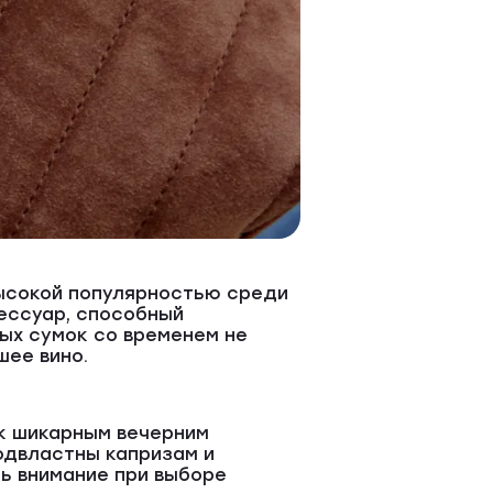
высокой популярностью среди
ессуар, способный
вых сумок со временем не
шее вино.
 к шикарным вечерним
одвластны капризам и
ть внимание при выборе