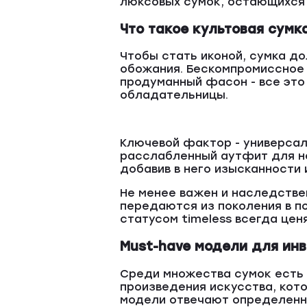
люксовых сумок, остающихся 
Что такое культовая сумк
Чтобы стать иконой, сумка д
обожания. Бескомпромиссное 
продуманный фасон - все это
обладательницы.
Ключевой фактор - универсаль
расслабленный аутфит для не
добавив в него изысканности 
Не менее важен и наследстве
передаются из поколения в по
статусом timeless всегда це
Must-have модели для ин
Среди множества сумок есть 
произведения искусства, ко
модели отвечают определенн