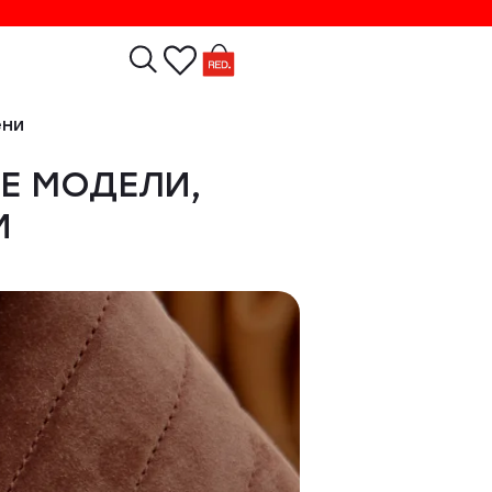
ени
Е МОДЕЛИ,
И