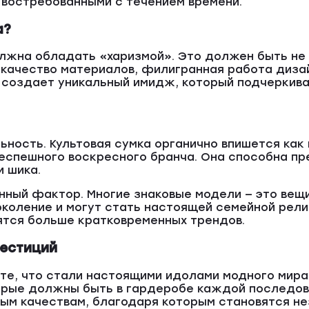
востребованными с течением времени.
а?
олжна обладать «харизмой». Это должен быть не 
качество материалов, филигранная работа диза
 создает уникальный имидж, который подчеркива
ность. Культовая сумка органично впишется как в
спешного воскресного бранча. Она способна пр
и шика.
нный фактор. Многие знаковые модели — это вещи
коление и могут стать настоящей семейной релик
нятся больше кратковременных трендов.
вестиций
те, что стали настоящими идолами модного мира.
торые должны быть в гардеробе каждой последов
ым качествам, благодаря которым становятся н