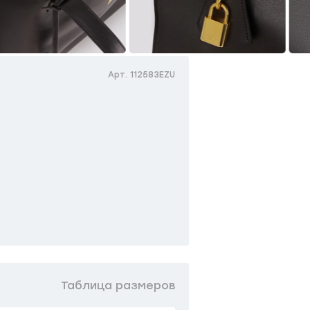
Арт. 112583EZU
Таблица размеров