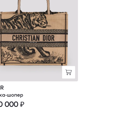
OR
DIOR
ка-шопер
Сумка-шопер
0 000 ₽
340 000 ₽