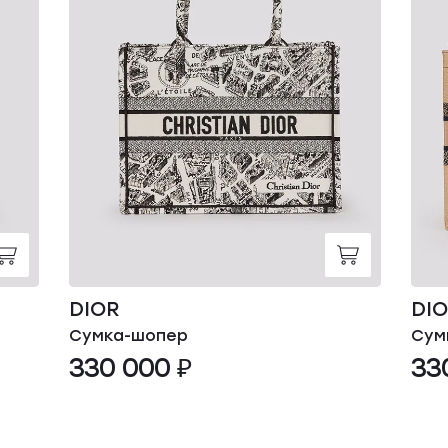
DIOR
DI
Сумка-шопер
Сум
330 000 ₽
33