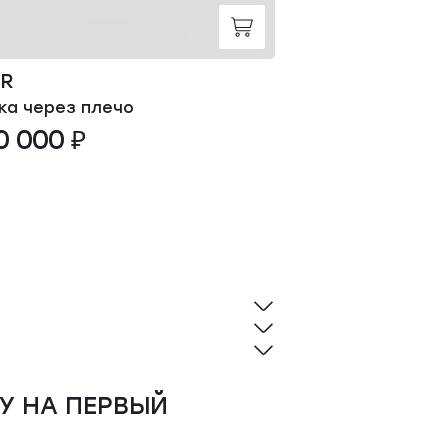
OR
YVES SALOM
ка через плечо
Повязка
0 000 ₽
36 000 ₽
У НА ПЕРВЫЙ