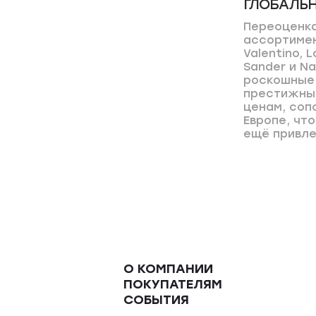
ГЛОБАЛЬ
Переоценка
ассортимен
Valentino, L
Sander и Na
роскошные 
престижны
ценам, соп
Европе, чт
ещё привле
О КОМПАНИИ
ПОКУПАТЕЛЯМ
СОБЫТИЯ