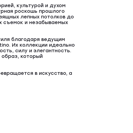
рией, культурой и духом
турная роскошь прошлого
зящных лепных потолков до
х съемок и незабываемых
тиля благодаря ведущим
entino. Их коллекции идеально
сть, силу и элегантность.
 образ, который
евращается в искусство, а