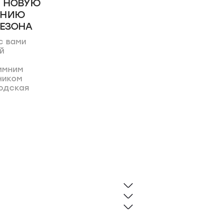
М НОВУЮ
АНИЮ
СЕЗОНА
с вами
й
имним
ником
одская