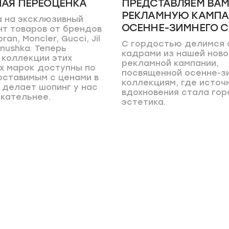
НАЯ ПЕРЕОЦЕНКА
ПРЕДСТАВЛЯЕМ ВА
РЕКЛАМНУЮ КАМП
 на эксклюзивный
ОСЕННЕ-ЗИМНЕГО 
т товаров от брендов
oran, Moncler, Gucci, Jil
С гордостью делимся 
nushka. Теперь
кадрами из нашей ново
коллекции этих
рекламной кампании,
х марок доступны по
посвященной осенне-з
оставимым с ценами в
коллекциям, где источ
о делает шопинг у нас
вдохновения стала гор
кательнее.
эстетика.