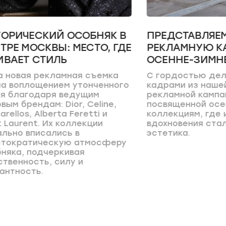
ОБНЯК В
ПРЕДСТАВЛЯЕМ ВАМ НОВУЮ
СТО, ГДЕ
РЕКЛАМНУЮ КАМПАНИЮ
ОСЕННЕ-ЗИМНЕГО СЕЗОНА
 съемка
С гордостью делимся с вами
онченного
кадрами из нашей новой
щим
рекламной кампании,
Celine,
посвященной осенне-зимним
etti и
коллекциям, где источником
кции
вдохновения стала городская
эстетика.
тмосферу