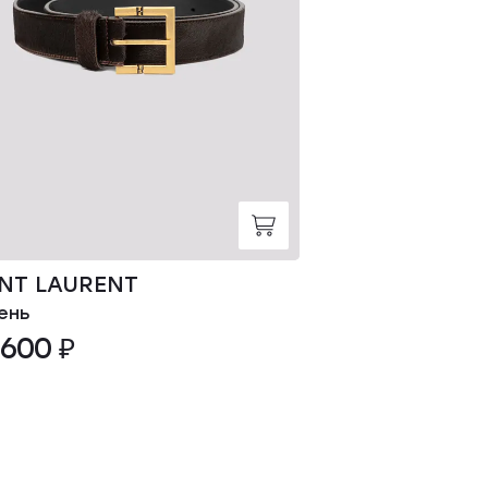
INT LAURENT
HERMES
ень
Ремень
 600 ₽
75 000 ₽