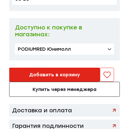
37 EU
в наличии
120 400 ₽
38 EU
в наличии
120 400 ₽
Доступно к покупке в
магазинах:
40 EU
в наличии
120 400 ₽
41 EU
в наличии
PODIUMRED Юнимолл
120 400 ₽
Добавить в корзину
Купить через менеджера
Доставка и оплата
Гарантия подлинности