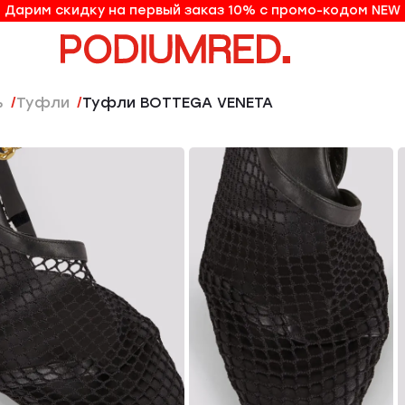
Дарим скидку на первый заказ 10% с промо-кодом NEW
10% на первый заказ по промо-коду NEW
ь
Туфли
Туфли BOTTEGA VENETA