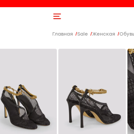
Главная
Sale
женская
Обув