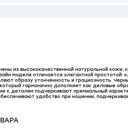
ены из высококачественной натуральной кожи, 
изайн модели отличается элегантной простотой: 
вляют образу утонченность и грациозность. Черн
который гармонично дополняет как деловые обра
ие к деталям подчеркивают премиальный характ
беспечивают удобство при ношении, подчеркива
ОВАРА