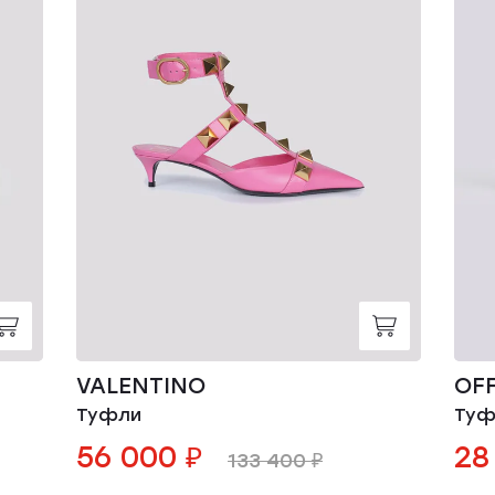
VALENTINO
OF
Туфли
Туф
56 000 ₽
28
133 400 ₽