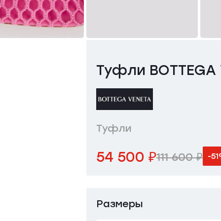
Туфли BOTTEGA 
Туфли
54 500 ₽
111 600 ₽
-5
Размеры