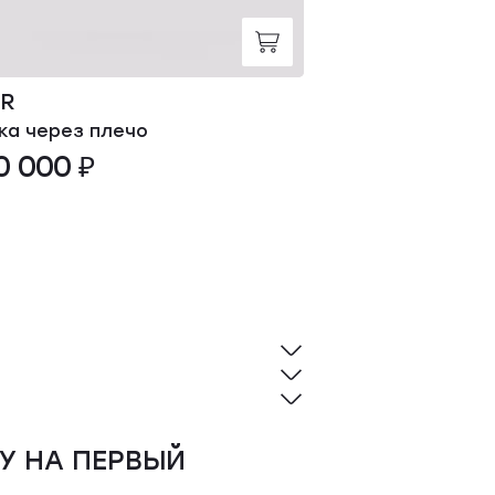
OR
YVES SALOM
ка через плечо
Повязка
0 000 ₽
36 000 ₽
У НА ПЕРВЫЙ