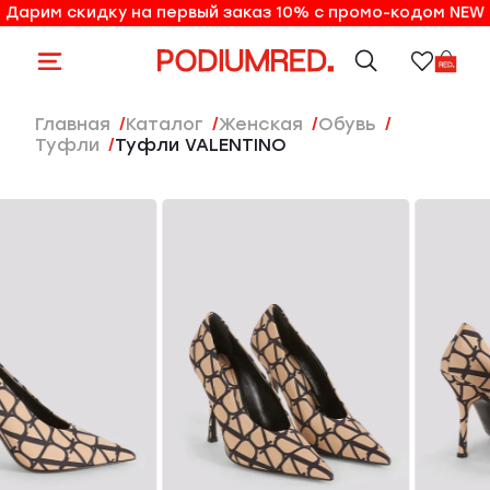
Дарим скидку на первый заказ 10% с промо-кодом NEW
10% на первый заказ по промо-коду NEW
Главная
Каталог
женская
Обувь
Туфли
Туфли VALENTINO