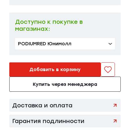
38.5 EU
в наличии
85 000 ₽
38 EU
в наличии
85 000 ₽
Доступно к покупке в
магазинах:
39.5 EU
в наличии
85 000 ₽
39 EU
в наличии
PODIUMRED Юнимолл
85 000 ₽
40 EU
в наличии
85 000 ₽
Добавить в корзину
Купить через менеджера
Доставка и оплата
Гарантия подлинности