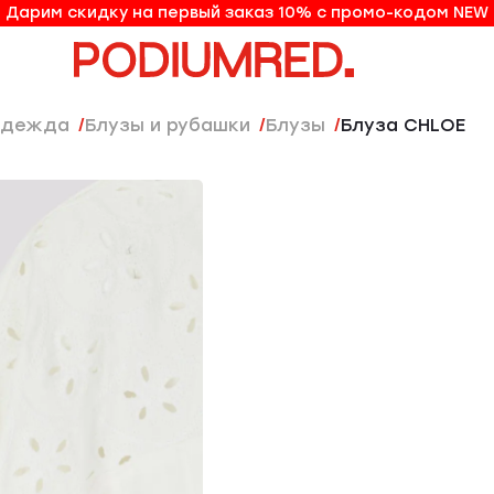
Дарим скидку на первый заказ 10% с промо-кодом NEW
10% на первый заказ по промо-коду NEW
Одежда
Блузы и рубашки
Блузы
Блуза CHLOE