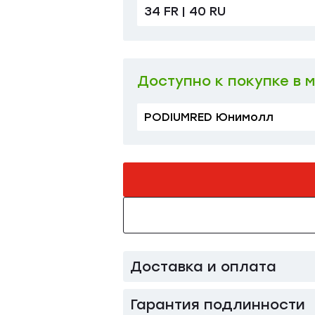
34 FR | 40 RU
36 FR | 42 RU
40 FR | 46 RU
Доступно к покупке в 
PODIUMRED Юнимолл
Доставка и оплата
Гарантия подлинности