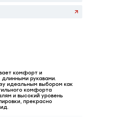
вает комфорт и
 длинными рукавами.
узу идеальным выбором как
стильного комфорта
алям и высокий уровень
пировки, прекрасно
ид.