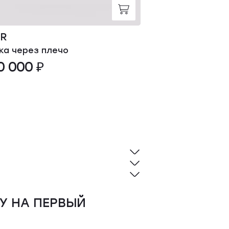
OR
YVES SALOM
ка через плечо
Повязка
0 000 ₽
36 000 ₽
У НА ПЕРВЫЙ