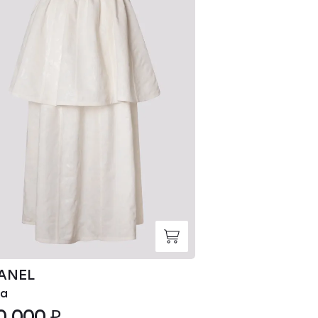
ANEL
CHANEL
а
Блуза
0 000 ₽
370 000 ₽