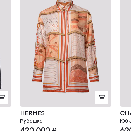
HERMES
CH
Рубашка
Юбк
420 000 ₽
62