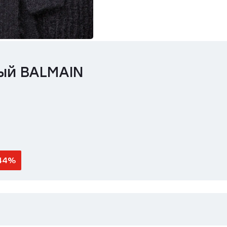
ый BALMAIN
44%