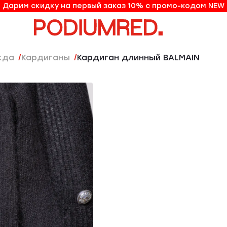
Дарим скидку на первый заказ 10% с промо-кодом NEW
10% на первый заказ по промо-коду NEW
жда
Кардиганы
Кардиган длинный BALMAIN