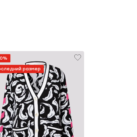
60%
-38%
оследний размер