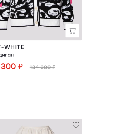
F-WHITE
VERSACE
диган
Кардиган
 300 ₽
120 700 ₽
134 300 ₽