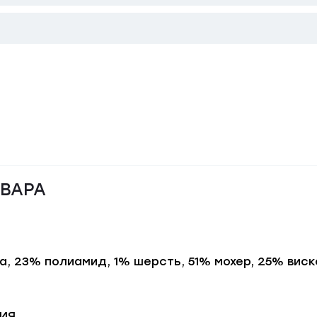
ОВАРА
за, 23% полиамид, 1% шерсть, 51% мохер, 25% вис
ИЯ