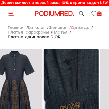
Дарим скидку на первый заказ 10% с промо-кодом NEW
10% на первый заказ по промо-коду NEW
Главная
Каталог
женская
Одежда
Платья, сарафаны
Платья
Платье джинсовое DIOR