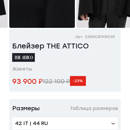
Арт. 228WCB19W035
Блейзер THE ATTICO
Жакеты
93 900 ₽
122 100 ₽
-23%
Размеры
Таблица размеров
42 IT | 44 RU