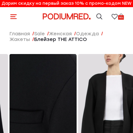
Дарим скидку на первый заказ 10% с промо-кодом NEW
10% на первый заказ по промо-коду NEW
Главная
Sale
женская
Одежда
Жакеты
Блейзер THE ATTICO