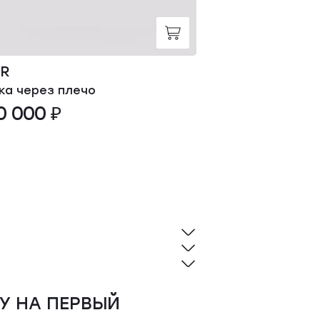
OR
YVES SALOM
ка через плечо
Повязка
0 000 ₽
36 000 ₽
У НА ПЕРВЫЙ