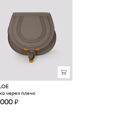
LOE
FENDI
ка через плечо
Сумка через пл
 000 ₽
264 000 ₽