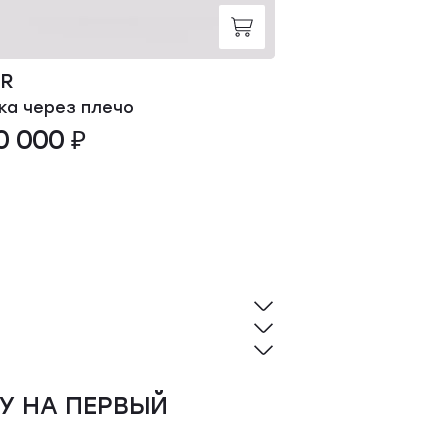
OR
YVES SALOM
ка через плечо
Повязка
0 000 ₽
36 000 ₽
У НА ПЕРВЫЙ