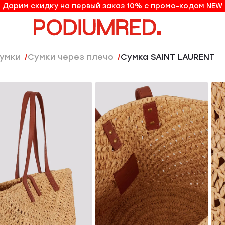
Дарим скидку на первый заказ 10% с промо-кодом NEW
10% на первый заказ по промо-коду NEW
Сумки
Сумки через плечо
Сумка SAINT LAURENT