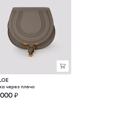
LOE
FENDI
ка через плечо
Сумка через пл
 000 ₽
264 000 ₽