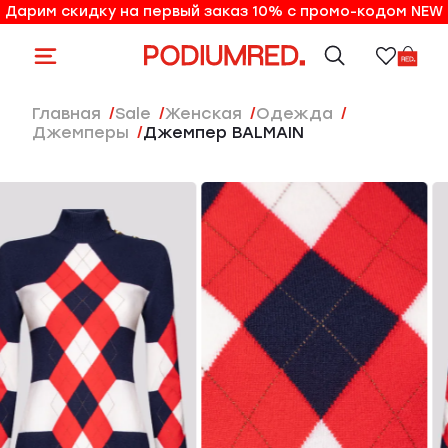
Дарим скидку на первый заказ 10% с промо-кодом NEW
10% на первый заказ по промо-коду NEW
Главная
Sale
женская
Одежда
Джемперы
Джемпер BALMAIN