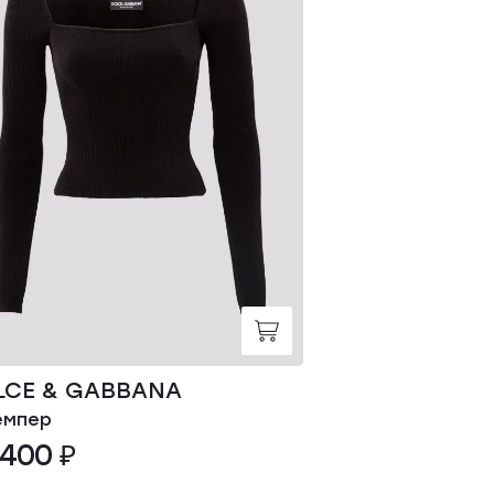
LCE & GABBANA
ALESSANDRA
мпер
Джемпер
 400 ₽
106 000 ₽