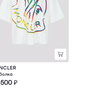
NCLER
MONCLER
болка
Футболка
 500 ₽
29 000 ₽