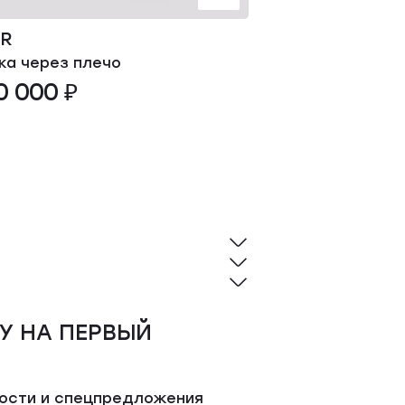
OR
YVES SALOM
ка через плечо
Повязка
0 000 ₽
36 000 ₽
У НА ПЕРВЫЙ
вости и спецпредложения