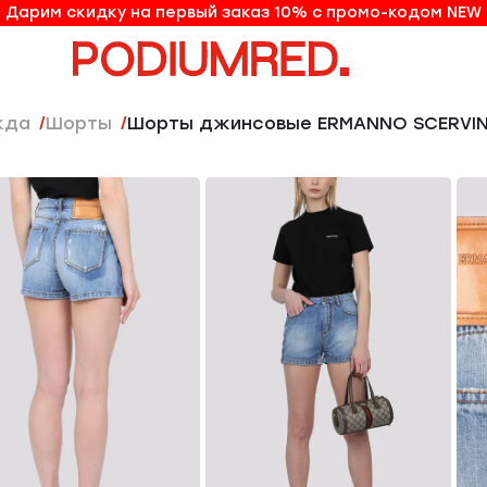
Дарим скидку на первый заказ 10% с промо-кодом NEW
10% на первый заказ по промо-коду NEW
жда
Шорты
Шорты джинсовые ERMANNO SCERVI