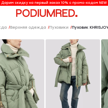
Дарим скидку на первый заказ 10% с промо-кодом NEW
10% на первый заказ по промо-коду NEW
жда
Верхняя одежда
Пуховики
Пуховик KHRISJO