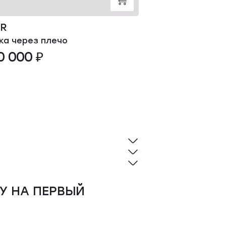
OR
YVES SALOM
ка через плечо
Повязка
0 000 ₽
36 000 ₽
У НА ПЕРВЫЙ