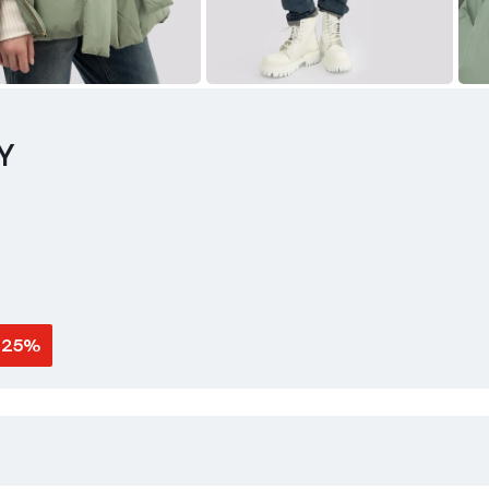
Y
-25%