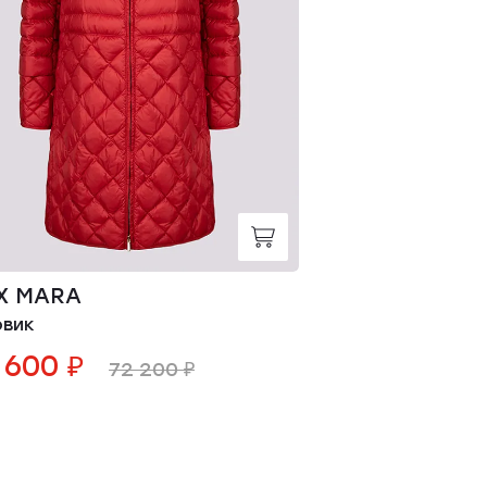
X MARA
MAX MARA
овик
Пуховик
 600 ₽
48 600 ₽
72 200 ₽