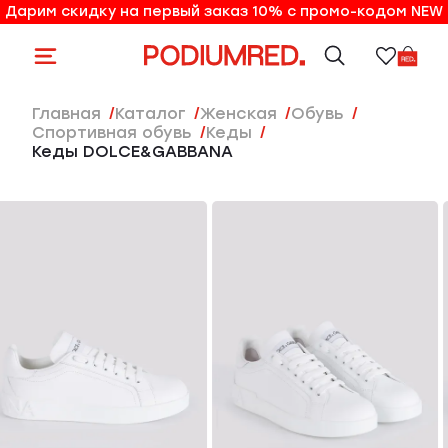
Дарим скидку на первый заказ 10% с промо-кодом NEW
10% на первый заказ по промо-коду NEW
Главная
Каталог
женская
Обувь
Спортивная обувь
Кеды
Кеды DOLCE&GABBANA