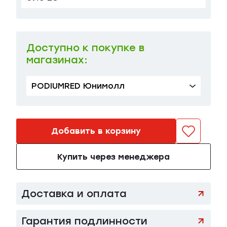
37 EU
в наличии
66 000 ₽
38 EU
в наличии
66 000 ₽
Доступно к покупке в
магазинах:
41 EU
в наличии
66 000 ₽
PODIUMRED Юнимолл
Добавить в корзину
Купить через менеджера
Доставка и оплата
Гарантия подлинности