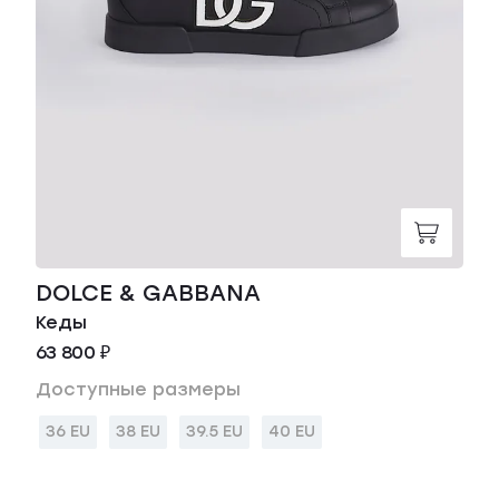
DOLCE & GABBANA
Кеды
63 800 ₽
Доступные размеры
36 EU
38 EU
39.5 EU
40 EU