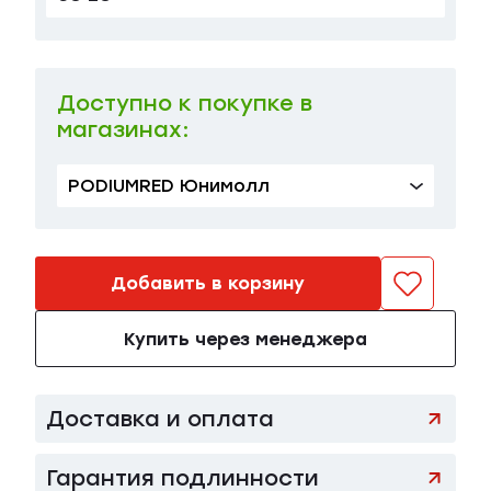
38 EU
в наличии
63 800 ₽
39.5 EU
в наличии
63 800 ₽
Доступно к покупке в
магазинах:
40 EU
в наличии
63 800 ₽
PODIUMRED Юнимолл
Добавить в корзину
Купить через менеджера
Доставка и оплата
Гарантия подлинности